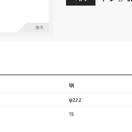
放大
钢
φ22.2
15