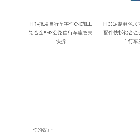
发自行车零件CNC加工
H-35定制颜色尺寸批发自行车
H-2
MX公路自行车座管夹
配件快拆铝合金公路MTB BMX
铝B
快拆
自行车座夹