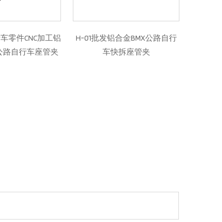
H-01批发铝合金BMX公路自行
H-11 新设计自行车零件 cnc 加
车快拆座管夹
工铝合金座管夹