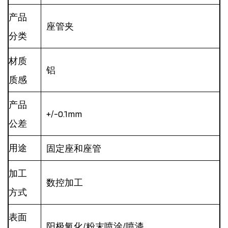
产品
座管夹
分类
材质
铝
质感
产品
+/-0.1mm
公差
用途
固定座和座管
加工
数控加工
方式
表面
阳极氧化/粉末喷涂/喷漆