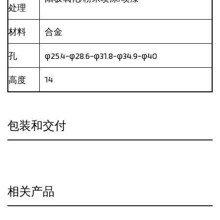
处理
材料
合金
孔
φ25.4-φ28.6-φ31.8-φ34.9-φ40
14
高度
包装和交付
相关产品