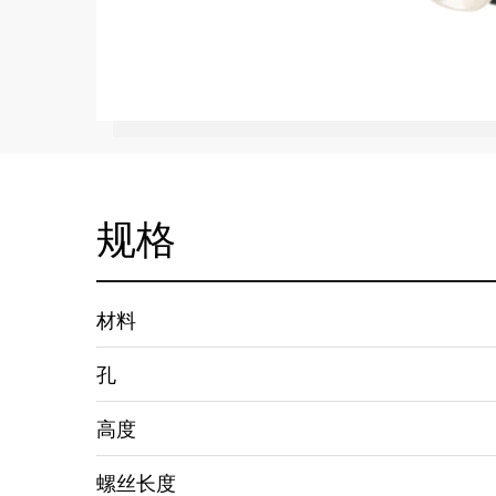
规格
材料
孔
高度
螺丝长度