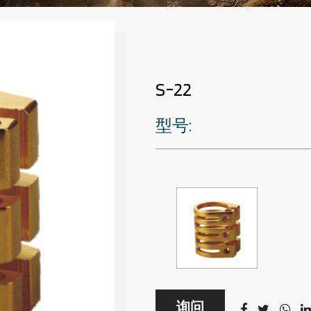
S-22
型号:
询问