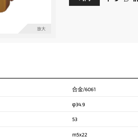
放大
合金/6061
φ34.9
53
m5x22