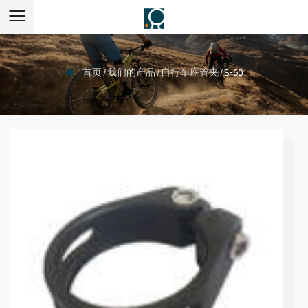
首页
/
我们的产品
/
自行车座管夹
/
S-60