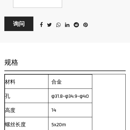
询问
规格
材料
合金
孔
φ31.8-φ34.9-φ40
14
高度
螺丝长度
5x20m