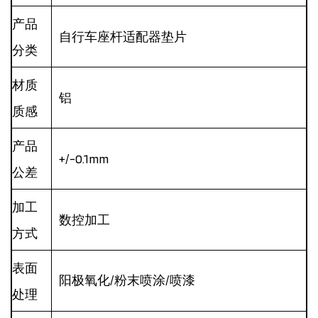
产品
自行车座杆适配器垫片
分类
材质
铝
质感
产品
+/-0.1mm
公差
加工
数控加工
方式
表面
阳极氧化/粉末喷涂/喷漆
处理