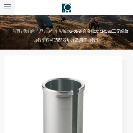
首页
/
我们的产品
/
自行车头碗
/
G-05 铝合金批发 CNC 加工无螺纹
自行车座杆适配器垫片适用于自行车